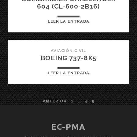
604 (CL-600-2B16)
BOMBARDIER
LEER LA ENTRADA
CHALLENGER
604
(CL-
600-
AVIACIÓN CIVIL
BOEING 737-8K5
2B16)
BOEING
LEER LA ENTRADA
737-
8K5
PAGINACIÓN
ANTERIOR
1
…
4
5
DE
ENTRADAS
EC-PMA