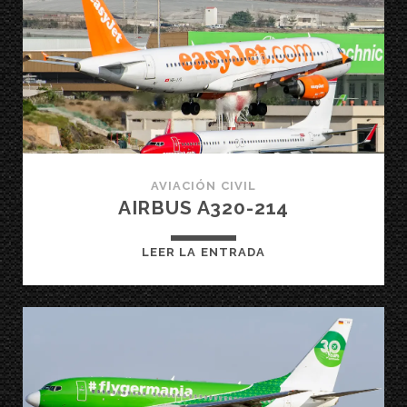
(DC
9-
82)
AVIACIÓN CIVIL
AIRBUS A320-214
AIRBUS
LEER LA ENTRADA
A320-
214