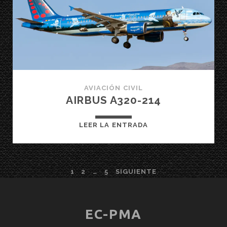
AVIACIÓN CIVIL
AIRBUS A320-214
AIRBUS
LEER LA ENTRADA
A320-
214
PAGINACIÓN
1
2
…
5
SIGUIENTE
DE
ENTRADAS
EC-PMA