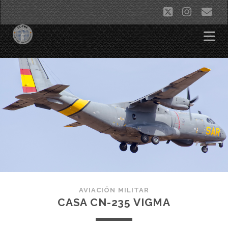
twitter
instag
co
ele
AVIACIÓN MILITAR
CASA CN-235 VIGMA