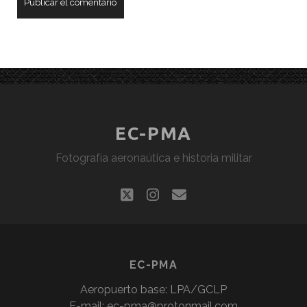
EC-PMA
Fotografía aeronaútica e historia militar
twitter
instagram
correo
electrónico
EC-PMA
Aeropuerto base: LPA/GCLP
E-mail:
ec-pma@protonmail.com