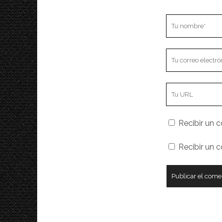
Tu
nombre
Tu
correo
electrónico
URL
de
tu
Recibir un c
sitio
web
Recibir un 