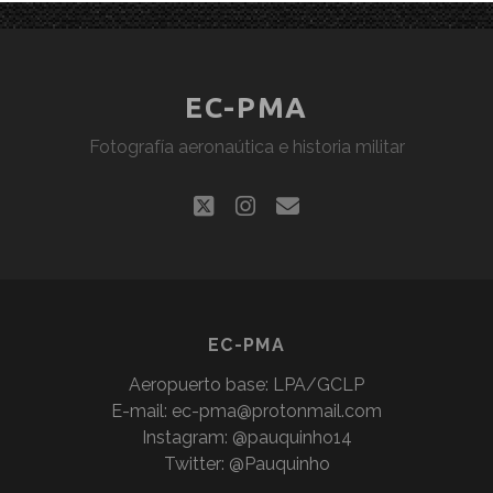
EC-PMA
Fotografía aeronaútica e historia militar
twitter
instagram
correo
electrónico
EC-PMA
Aeropuerto base: LPA/GCLP
E-mail:
ec-pma@protonmail.com
Instagram: @pauquinho14
Twitter: @Pauquinho