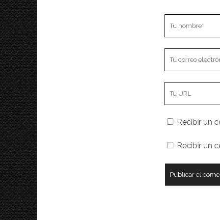
Tu
nombre
Tu
correo
electrónico
URL
de
tu
Recibir un c
sitio
web
Recibir un 