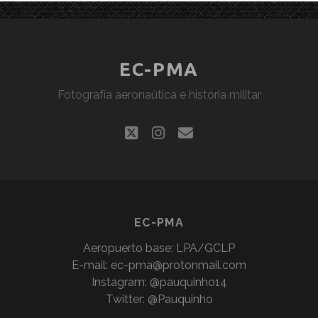
EC-PMA
Fotografía aeronaútica e historia militar
twitter
instagram
correo
electrónico
EC-PMA
Aeropuerto base: LPA/GCLP
E-mail:
ec-pma@protonmail.com
Instagram: @pauquinho14
Twitter: @Pauquinho