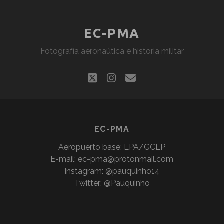
EC-PMA
Fotografía aeronaútica e historia militar
twitter
instagram
correo
electrónico
EC-PMA
Aeropuerto base: LPA/GCLP
E-mail:
ec-pma@protonmail.com
Instagram: @pauquinho14
Twitter: @Pauquinho