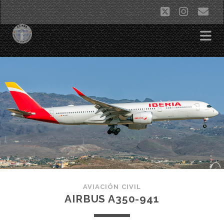
twitter
instag
co
ele
AVIACIÓN CIVIL
AIRBUS A350-941