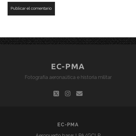
EC-PMA
Fotografía aeronaútica e historia militar
twitter
instagram
correo
electrónico
EC-PMA
Aeropuerto base: LPA/GCLP